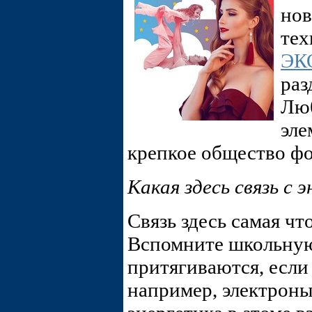
нов
тех
ЭК
раз
Люб
эле
крепкое общество фо
Какая здесь связь с 
Связь здесь самая чт
Вспомните школьную
притягиваются, если
например, электроны