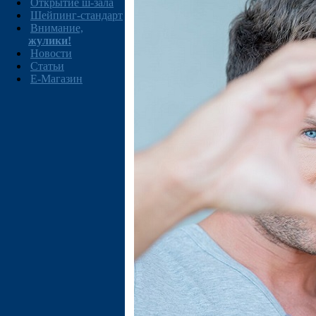
Открытие ш-зала
Шейпинг-стандарт
Внимание,
жулики!
Новости
Статьи
E-Магазин