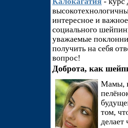
Калокагатия
- курс
высокотехнологичны
интересное и важное
социального шейпинг
уважаемые поклонни
получить на себя от
вопрос!
Доброта, как шейп
Мамы, 
пелёнок
будуще
том, чт
делает 