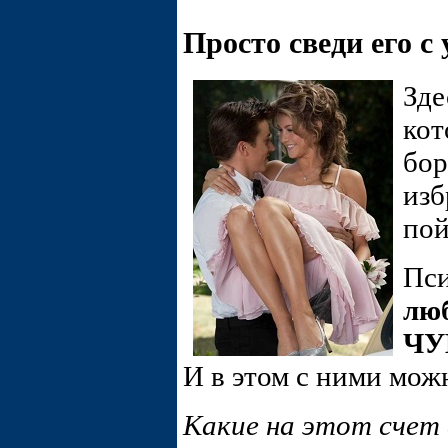
Просто сведи его с
Зде
кот
бор
изб
пой
Пси
люб
ЧУ
И в этом с ними можн
Какие на этот счет