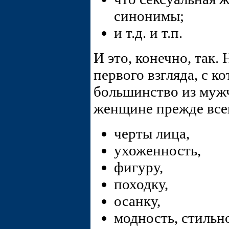
синонимы;
и т.д. и т.п.
И это, конечно, так.
первого взгляда, с к
большинство из мужч
женщине прежде всег
черты лица,
ухоженность,
фигуру,
походку,
осанку,
модность, стильн