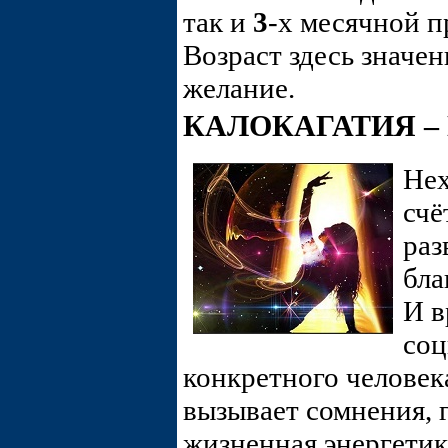
так и
3
-х месячной п
Возраст здесь значе
желание.
КАЛОКАГАТИЯ –
Нех
счё
раз
бла
И в
соц
конкретного человек
вызывает сомнения, 
жизненная энергетик