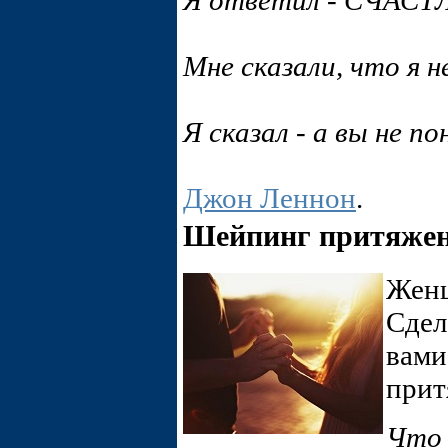
Я ответил - СЧАС
Мне сказали, что я н
Я сказал - а вы не 
Джон Леннон
.
Шейпинг притяже
Женщ
Сдел
вами
прит
Что 