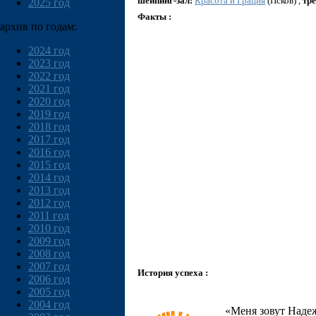
шейпинг-зал:
Красота и Грация
(Псков) ,
тре
2025 год
Факты :
архив по годам:
2024 год
2023 год
2022 год
2021 год
2020 год
2019 год
2018 год
2017 год
2016 год
2015 год
2014 год
2013 год
2012 год
2011 год
2010 год
2009 год
2008 год
2007 год
История успеха :
2006 год
2005 год
2004 год
«Меня зовут Надеж