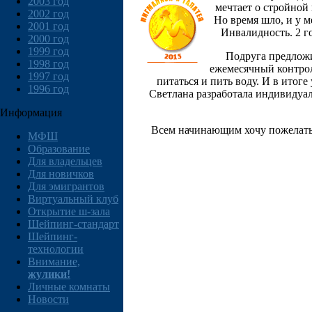
2003 год
мечтает о стройной
2002 год
Но время шло, и у м
2001 год
Инвалидность. 2 го
2000 год
1999 год
Подруга предложи
1998 год
ежемесячный контрол
1997 год
питаться и пить воду. И в итог
1996 год
Светлана разработала индивидуа
Информация
Всем начинающим хочу пожелать 
МФШ
Образование
Для владельцев
Для новичков
Для эмигрантов
Виртуальный клуб
Открытие ш-зала
Шейпинг-стандарт
Шейпинг-
технологии
Внимание,
жулики!
Личные комнаты
Новости