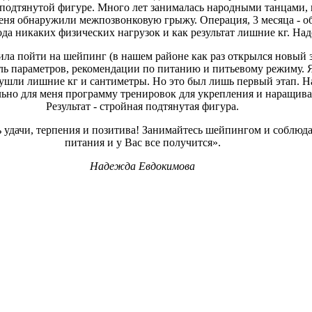
 подтянутой фигуре. Много лет занималась народными танцами, 
еня обнаружили межпозвонковую грыжу. Операция, 3 месяца - об
да никаких физических нагрузок и как результат лишние кг. Над
ла пойти на шейпинг (в нашем районе как раз открылся новый 
ь параметров, рекомендации по питанию и питьевому режиму. Я
е ушли лишние кг и сантиметры. Но это был лишь первый этап. Н
льно для меня программу тренировок для укрепления и наращив
Результат - стройная подтянутая фигура.
удачи, терпения и позитива! Занимайтесь шейпингом и соблюд
питания и у Вас все получится».
Надежда Евдокимова