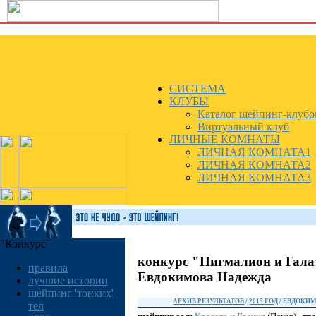
СИСТЕМА
КЛУБЫ
Каталог шейпинг-клубо
Виртуальный клуб
ЛИЧНЫЕ КОМНАТЫ
ЛИЧНАЯ КОМНАТА1
ЛИЧНАЯ КОМНАТА2
ЛИЧНАЯ КОМНАТА3
"Конкурс"
конкурс "Пигмалион и Гала
правила
Евдокимова Надежда
лучшие истории
шейпинг 'тонких'
АРХИВ РЕЗУЛЬТАТОВ
/
2015 ГОД
/ ЕВДОКИ
тел