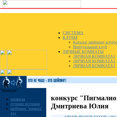
СИСТЕМА
КЛУБЫ
Каталог шейпинг-клубо
Виртуальный клуб
ЛИЧНЫЕ КОМНАТЫ
ЛИЧНАЯ КОМНАТА1
ЛИЧНАЯ КОМНАТА2
ЛИЧНАЯ КОМНАТА3
"Конкурс"
конкурс "Пигмалио
правила
лучшие истории
Дмитриева Юлия
шейпинг 'тонких'
тел