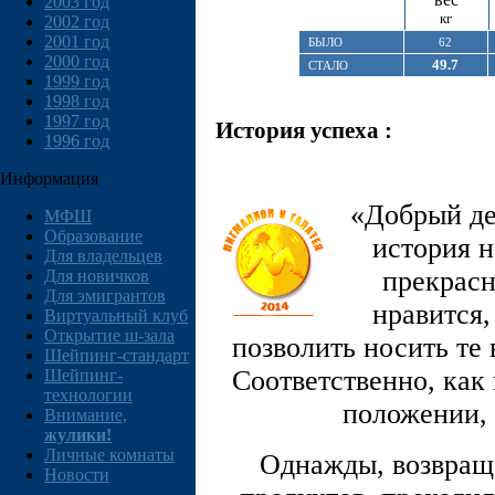
2003 год
кг
2002 год
2001 год
БЫЛО
62
2000 год
49.7
СТАЛО
1999 год
1998 год
1997 год
История успеха :
1996 год
Информация
«Добрый де
МФШ
Образование
история н
Для владельцев
прекрасн
Для новичков
Для эмигрантов
нравится,
Виртуальный клуб
Открытие ш-зала
позволить носить те 
Шейпинг-стандарт
Соответственно, как
Шейпинг-
технологии
положении, 
Внимание,
жулики!
Личные комнаты
Однажды, возвращ
Новости