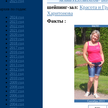
АРХИВ РЕЗУЛЬТАТОВ
/
201
2025 год
шейпинг-зал:
Красота и Гр
архив по годам:
Харитонова
2024 год
Факты :
2023 год
2022 год
БЫЛО :
2021 год
2020 год
2019 год
2018 год
2017 год
2016 год
2015 год
2014 год
2013 год
2012 год
2011 год
2010 год
2009 год
2008 год
2007 год
2006 год
2005 год
Сентябрь 2013
2004 год
вес